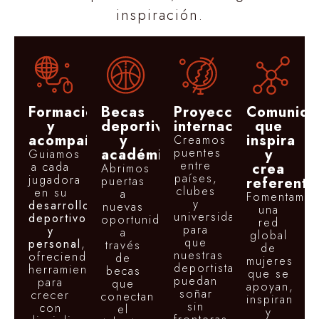
inspiración.
Formación
Becas
Proyección
Comunid
y
deportivas
internacional
que
acompañamiento
y
inspira
Creamos
académicas
puentes
y
Guiamos
entre
a cada
crea
Abrimos
países,
jugadora
puertas
referente
clubes
en su
a
Fomentamo
y
desarrollo
nuevas
una
universidades
deportivo
oportunidades
red
para
y
a
global
que
personal
,
través
de
nuestras
ofreciendo
de
mujeres
deportistas
herramientas
becas
que se
puedan
para
que
apoyan,
soñar
crecer
conectan
inspiran
sin
con
el
y