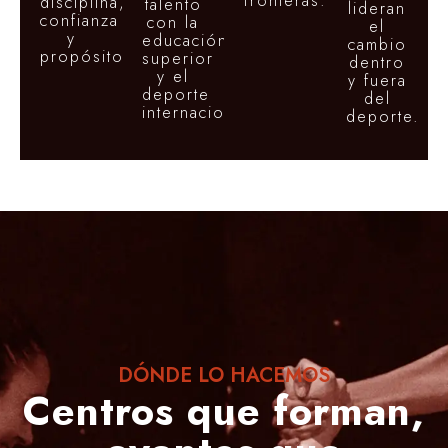
fronteras.
disciplina,
talento
lideran
confianza
con la
el
y
educación
cambio
propósito.
superior
dentro
y el
y fuera
deporte
del
internacional.
deporte.
DÓNDE LO HACEMOS
Centros que forman,